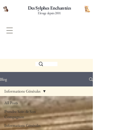
Des Sylphes Enchantées
Elevage depuis 2001
Blog
Informations Générales
All Posts
Prendre Soin de Son
Compagnon
Informations Générales