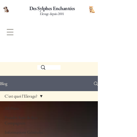
Des Sylphes Enchantées
Elevage depuis 2001
Blog
C'est quoi l'Elevage?
All Posts
Prendre Soin de Son
Compagnon
Informations Générales